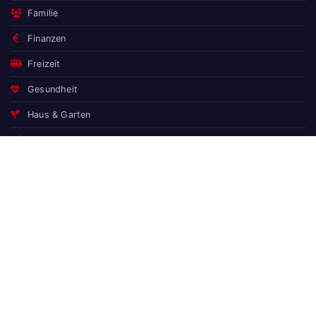
Familie
Finanzen
Freizeit
Gesundheit
Haus & Garten
Haushalt
Kino & Filme
Kryptowährungen
Lifestyle
Mode
Regionales
Reise & Urlaub