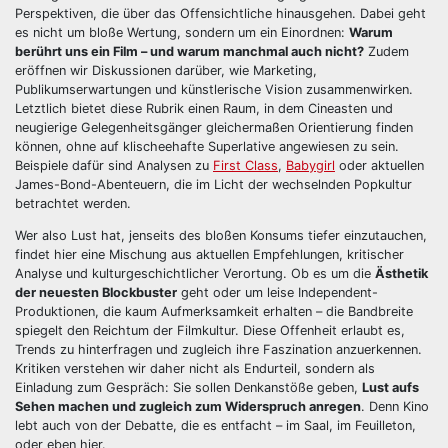
Perspektiven, die über das Offensichtliche hinausgehen. Dabei geht
es nicht um bloße Wertung, sondern um ein Einordnen:
Warum
berührt uns ein Film – und warum manchmal auch nicht?
Zudem
eröffnen wir Diskussionen darüber, wie Marketing,
Publikumserwartungen und künstlerische Vision zusammenwirken.
Letztlich bietet diese Rubrik einen Raum, in dem Cineasten und
neugierige Gelegenheitsgänger gleichermaßen Orientierung finden
können, ohne auf klischeehafte Superlative angewiesen zu sein.
Beispiele dafür sind Analysen zu
First Class
,
Babygirl
oder aktuellen
James-Bond-Abenteuern, die im Licht der wechselnden Popkultur
betrachtet werden.
Wer also Lust hat, jenseits des bloßen Konsums tiefer einzutauchen,
findet hier eine Mischung aus aktuellen Empfehlungen, kritischer
Analyse und kulturgeschichtlicher Verortung. Ob es um die
Ästhetik
der neuesten Blockbuster
geht oder um leise Independent-
Produktionen, die kaum Aufmerksamkeit erhalten – die Bandbreite
spiegelt den Reichtum der Filmkultur. Diese Offenheit erlaubt es,
Trends zu hinterfragen und zugleich ihre Faszination anzuerkennen.
Kritiken verstehen wir daher nicht als Endurteil, sondern als
Einladung zum Gespräch: Sie sollen Denkanstöße geben,
Lust aufs
Sehen machen und zugleich zum Widerspruch anregen
. Denn Kino
lebt auch von der Debatte, die es entfacht – im Saal, im Feuilleton,
oder eben hier.