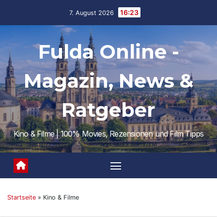
Skip
16:23
7. August 2026
to
content
Fulda Online -
Magazin, News &
Ratgeber
Kino & Filme | 100% Movies, Rezensionen und Film Tipps
Startseite
»
Kino & Filme