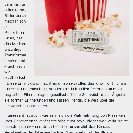
Jahrmärkte
n flackernde
Bilder durch
mechanisch
e
Projektoren
liefen, hat
das Medium
unzählige
Transformat
ionen erlebt
– technisch
wie
erzählerisch
. Diese Entwicklung macht es umso reizvoller, das Kino nicht nur als
Unterhaltungsmaschine, sondern als kulturellen Resonanzraum zu
begreifen. Filme spiegeln gesellschaftliche Sehnsüchte und Ängste,
sie formen Erinnerungen und setzen Trends, die weit über die
Leinwand hinausreichen.
Interessant ist auch, wie sehr sich die Wahrnehmung von Klassikern
über Generationen verändert: Was einst revolutionär war, wirkt heute
manchmal naiv – und doch bleibt es
unverzichtbar für das
Verständnis der Filmgeschichte
. Gleichzeitig ist der Blick auf