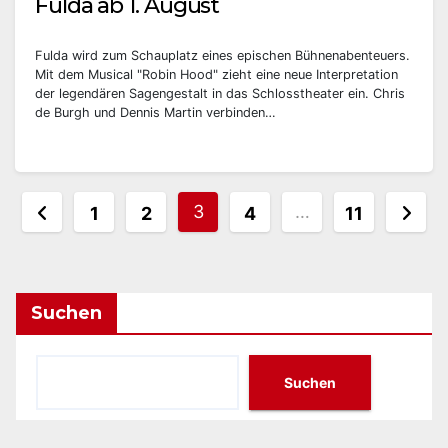
Fulda ab 1. August
Fulda wird zum Schauplatz eines epischen Bühnenabenteuers.
Mit dem Musical "Robin Hood" zieht eine neue Interpretation
der legendären Sagengestalt in das Schlosstheater ein. Chris
de Burgh und Dennis Martin verbinden…
Seitennummerierung
3
…
1
2
4
11
der
Beiträge
Suchen
Suchen