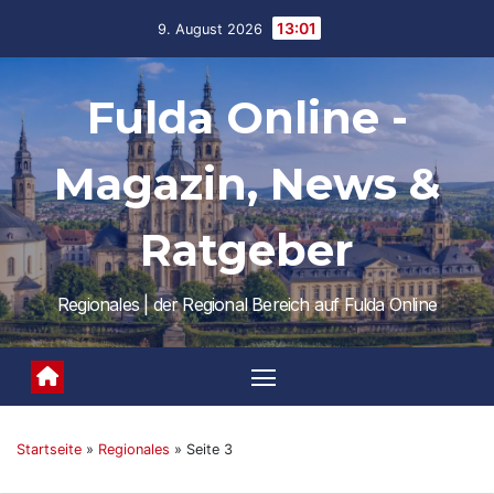
Skip
13:01
9. August 2026
to
content
Fulda Online -
Magazin, News &
Ratgeber
Regionales | der Regional Bereich auf Fulda Online
Startseite
»
Regionales
»
Seite 3