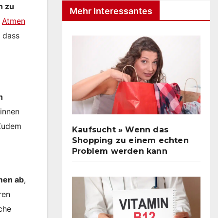
h zu
Mehr Interessantes
s
Atmen
, dass
n
ginnen
 Zudem
Kaufsucht » Wenn das
Shopping zu einem echten
Problem werden kann
men ab
,
ren
che