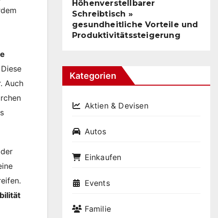
Höhenverstellbarer
erdem
Schreibtisch »
gesundheitliche Vorteile und
Produktivitätssteigerung
ie
 Diese
Kategorien
r. Auch
ärchen
Aktien & Devisen
as
Autos
 der
Einkaufen
eine
eifen.
Events
ilität
Familie