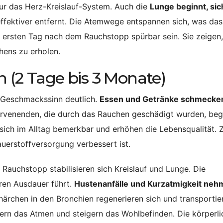
nur das Herz-Kreislauf-System. Auch die
Lunge beginnt, sic
effektiver entfernt. Die Atemwege entspannen sich, was da
m ersten Tag nach dem Rauchstopp spürbar sein. Sie zeigen
hens zu erholen.
 (2 Tage bis 3 Monate)
 Geschmackssinn deutlich.
Essen und Getränke schmecke
Nervenenden, die durch das Rauchen geschädigt wurden, be
sich im Alltag bemerkbar und erhöhen die Lebensqualität.
auerstoffversorgung verbessert ist.
uchstopp stabilisieren sich Kreislauf und Lunge. Die
ren Ausdauer führt.
Hustenanfälle und Kurzatmigkeit neh
ärchen in den Bronchien regenerieren sich und transportie
tern das Atmen und steigern das Wohlbefinden. Die körperli