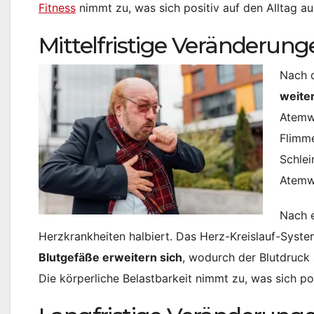
Fitness
nimmt zu, was sich positiv auf den Alltag au
Mittelfristige Veränderung
Nach 
weite
Atemwe
Flimme
Schlei
Atemwe
Nach e
Herzkrankheiten halbiert. Das Herz-Kreislauf-System
Blutgefäße erweitern sich
, wodurch der Blutdruck s
Die körperliche Belastbarkeit nimmt zu, was sich pos