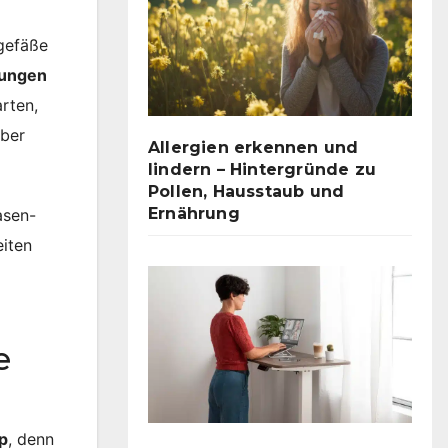
tgefäße
kungen
rten,
über
Allergien erkennen und
lindern – Hintergründe zu
Pollen, Hausstaub und
Ernährung
asen-
eiten
e
p
, denn