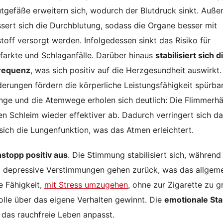
utgefäße erweitern sich, wodurch der Blutdruck sinkt. Auß
sert sich die Durchblutung, sodass die Organe besser mit
toff versorgt werden. Infolgedessen sinkt das Risiko für
farkte und Schlaganfälle. Darüber hinaus
stabilisiert sich d
requenz
, was sich positiv auf die Herzgesundheit auswirkt.
erungen fördern die körperliche Leistungsfähigkeit spürba
nge und die Atemwege erholen sich deutlich: Die Flimmerh
en Schleim wieder effektiver ab. Dadurch verringert sich d
ich die Lungenfunktion, was das Atmen erleichtert.
hstopp positiv aus
. Die Stimmung stabilisiert sich, während
d depressive Verstimmungen gehen zurück, was das allgem
e Fähigkeit,
mit Stress umzugehen
, ohne zur Zigarette zu gr
lle über das eigene Verhalten gewinnt. Die
emotionale Stab
 das rauchfreie Leben anpasst.