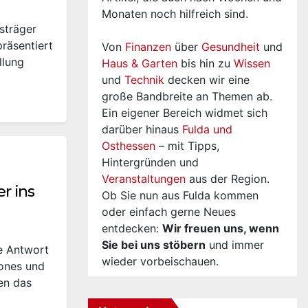
Monaten noch hilfreich sind.
sträger
räsentiert
Von
Finanzen
über
Gesundheit
und
llung
Haus & Garten
bis hin zu
Wissen
und
Technik
decken wir eine
große Bandbreite an Themen ab.
Ein eigener Bereich widmet sich
darüber hinaus
Fulda und
Osthessen
– mit Tipps,
Hintergründen und
Veranstaltungen
aus der Region.
r ins
Ob Sie nun aus Fulda kommen
oder einfach gerne Neues
entdecken:
Wir freuen uns, wenn
Sie bei uns stöbern
und immer
e Antwort
wieder vorbeischauen.
hones und
en das