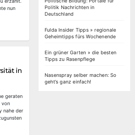
Politische Bildung: Portale für
u erzählt.
Politik Nachrichten in
hte nun
Deutschland
Fulda Insider Tipps » regionale
Geheimtipps fürs Wochenende
Ein grüner Garten » die besten
Tipps zu Rasenpflege
ität in
Nasenspray selber machen: So
geht’s ganz einfach!
ne geraten
r von
y nahe der
 zugunsten