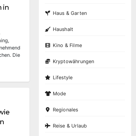
 in
Haus & Garten
Haushalt
n
ing,
Kino & Filme
zunehmend
chen. Die
Kryptowährungen
Lifestyle
Mode
Regionales
 wie
en
Reise & Urlaub