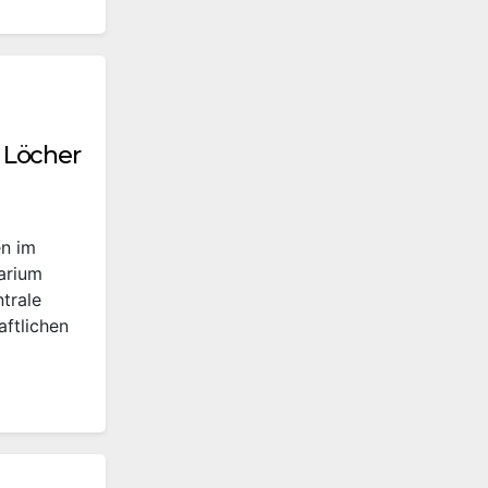
 Löcher
n im
arium
ntrale
aftlichen