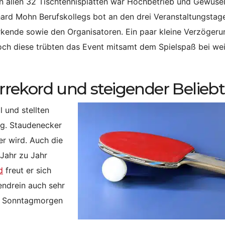
 allen 32 Tischtennisplatten war Hochbetrieb und Gewuse
hard Mohn Berufskollegs bot an den drei Veranstaltungstag
irkende sowie den Organisatoren. Ein paar kleine Verzöger
och diese trübten das Event mitsamt dem Spielspaß bei we
rekord und steigender Beliebt
 und stellten
ng. Staudenecker
er wird. Auch die
Jahr zu Jahr
d
freut er sich
endrein auch sehr
en Sonntagmorgen