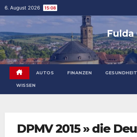
Skip
6. August 2026
15:08
to
content
Fulda
AUTOS
FINANZEN
GESUNDHEIT
WISSEN
DPMV 2015 » die De