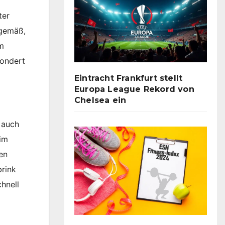
ter
ngemäß,
im
sondert
Eintracht Frankfurt stellt
Europa League Rekord von
Chelsea ein
 auch
 im
en
brink
chnell