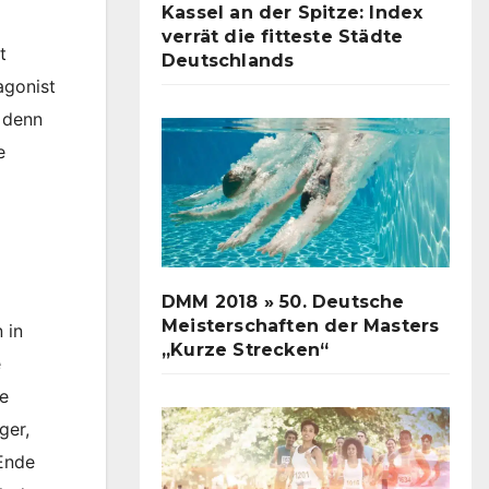
Kassel an der Spitze: Index
verrät die fitteste Städte
t
Deutschlands
agonist
 denn
e
DMM 2018 » 50. Deutsche
Meisterschaften der Masters
 in
„Kurze Strecken“
e
re
ger,
 Ende