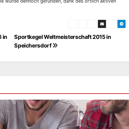
lle wurde dennoch gefunden, dank des örtlich aktiven
 in
Sportkegel Weltmeisterschaft 2015 in
Speichersdorf