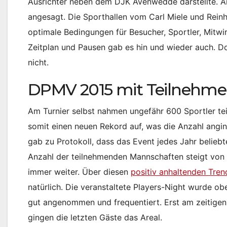
Ausrichter neben dem DJK Avenwedde darstellte. An
angesagt. Die Sporthallen vom Carl Miele und Rein
optimale Bedingungen für Besucher, Sportler, Mitw
Zeitplan und Pausen gab es hin und wieder auch. D
nicht.
DPMV 2015 mit Teilnehmer
Am Turnier selbst nahmen ungefähr 600 Sportler teil
somit einen neuen Rekord auf, was die Anzahl angi
gab zu Protokoll, dass das Event jedes Jahr beliebt
Anzahl der teilnehmenden Mannschaften steigt von 
immer weiter. Über diesen
positiv anhaltenden Tren
natürlich. Die veranstaltete Players-Night wurde ob
gut angenommen und frequentiert. Erst am zeitig
gingen die letzten Gäste das Areal.