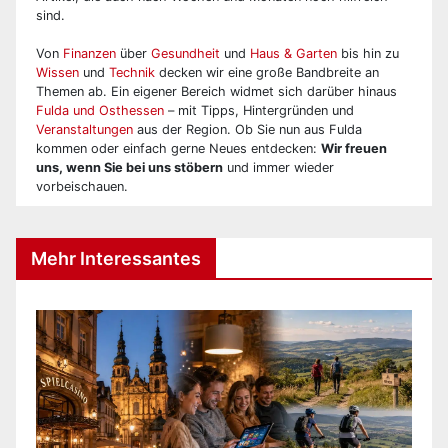
sind.
Von
Finanzen
über
Gesundheit
und
Haus & Garten
bis hin zu
Wissen
und
Technik
decken wir eine große Bandbreite an
Themen ab. Ein eigener Bereich widmet sich darüber hinaus
Fulda und Osthessen
– mit Tipps, Hintergründen und
Veranstaltungen
aus der Region. Ob Sie nun aus Fulda
kommen oder einfach gerne Neues entdecken:
Wir freuen
uns, wenn Sie bei uns stöbern
und immer wieder
vorbeischauen.
Mehr Interessantes