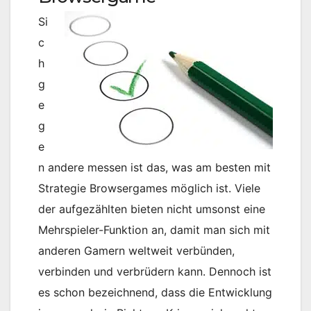
Si
c
h
g
e
g
e
n andere messen ist das, was am besten mit
Strategie Browsergames möglich ist. Viele
der aufgezählten bieten nicht umsonst eine
Mehrspieler-Funktion an, damit man sich mit
anderen Gamern weltweit verbünden,
verbinden und verbrüdern kann. Dennoch ist
es schon bezeichnend, dass die Entwicklung