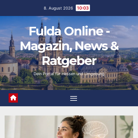
Skip
10:03
8. August 2026
to
content
Fulda Online -
Magazin, News &
Ratgeber
Dein Portal für Hessen und Umgebung