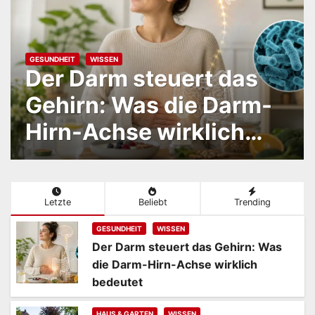
GESUNDHEIT
WISSEN
Der Darm steuert das
Gehirn: Was die Darm-
Hirn-Achse wirklich
bedeutet
Letzte
Beliebt
Trending
GESUNDHEIT
WISSEN
Der Darm steuert das Gehirn: Was
die Darm-Hirn-Achse wirklich
bedeutet
HAUS & GARTEN
WISSEN