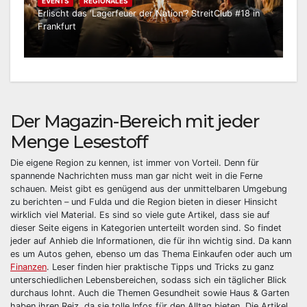
EVENTS
REGIONALES
E
Erlischt das ‘Lagerfeuer der Nation’? StreitClub #18 in
He
Frankfurt
la
Der Magazin-Bereich mit jeder
Menge Lesestoff
Die eigene Region zu kennen, ist immer von Vorteil. Denn für
spannende Nachrichten muss man gar nicht weit in die Ferne
schauen. Meist gibt es genügend aus der unmittelbaren Umgebung
zu berichten – und Fulda und die Region bieten in dieser Hinsicht
wirklich viel Material. Es sind so viele gute Artikel, dass sie auf
dieser Seite eigens in Kategorien unterteilt worden sind. So findet
jeder auf Anhieb die Informationen, die für ihn wichtig sind. Da kann
es um Autos gehen, ebenso um das Thema Einkaufen oder auch um
Finanzen
. Leser finden hier praktische Tipps und Tricks zu ganz
unterschiedlichen Lebensbereichen, sodass sich ein täglicher Blick
durchaus lohnt. Auch die Themen Gesundheit sowie Haus & Garten
haben ihren Reiz, da sie tolle Infos für den Alltag bieten. Die Artikel