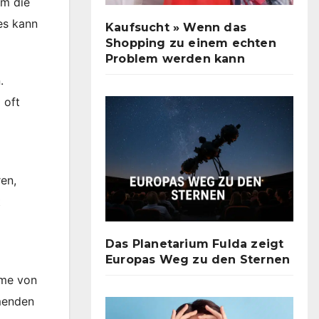
um die
es kann
Kaufsucht » Wenn das
Shopping zu einem echten
Problem werden kann
.
 oft
en,
t
Das Planetarium Fulda zeigt
Europas Weg zu den Sternen
hme von
hmenden