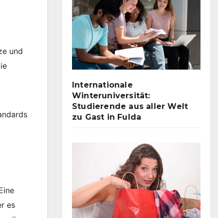
ze und
ie
Internationale
Winteruniversität:
Studierende aus aller Welt
tandards
zu Gast in Fulda
Eine
er es