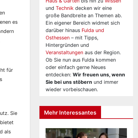
Haus & Garten
bis hin zu
Wissen
und
Technik
decken wir eine
len
große Bandbreite an Themen ab.
denen es
Ein eigener Bereich widmet sich
darüber hinaus
Fulda und
ändern
Osthessen
– mit Tipps,
.
Hintergründen und
Veranstaltungen
aus der Region.
Ob Sie nun aus Fulda kommen
oder einfach gerne Neues
ht für
entdecken:
Wir freuen uns, wenn
s
Sie bei uns stöbern
und immer
n
wieder vorbeischauen.
Mehr Interessantes
utz. Sie
bietet
d als