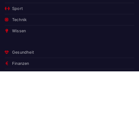
Sport
Technik
Wissen
Gesundheit
Finanzen
Spiele
Wissen
Der Darm steuert das Gehirn: Was die Darm-Hirn-Achse wirklich
bedeutet
Naturgarten statt Zierrasen: Warum der Pflegeaufwand sinkt –
und Vögel, Bienen und Schmetterlinge kommen