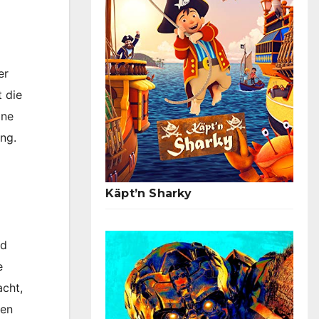
er
 die
ine
ang.
Käpt’n Sharky
nd
e
acht,
den