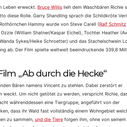
m Leben erweckt.
Bruce Willis
lieh dem Waschbären Richie s
o diese Rolle. Garry Shandling sprach die Schildkröte Ver
e Rothörnchen Hammy wurde von Steve Carell (
Ralf Schmitz
zzie (William Shatner/Kaspar Eichel), Tochter Heather (Avr
a (Wanda Sykes/Heike Schroetter) und das Stachelschwein L
g ab. Der Film spielte weltweit beeindruckende 339,8 Mil
ilm „Ab durch die Hecke“
enden Bären namens Vincent zu stehlen. Dabei zerstört er
 weckt. Um nicht getötet zu werden, verspricht Richie, da
wacht währenddessen eine Tiergruppe, angeführt von der
cken, dass ihr Wald fast vollständig einem Wohngebiet wei
chen zu sammeln,
und die Tiere
folgen ihm, ohne von seinem