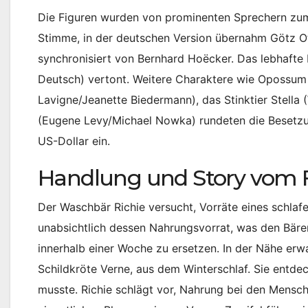
Die Figuren wurden von prominenten Sprechern zu
Stimme, in der deutschen Version übernahm Götz Ott
synchronisiert von Bernhard Hoëcker. Das lebhaft
Deutsch) vertont. Weitere Charaktere wie Opossum O
Lavigne/Jeanette Biedermann), das Stinktier Stell
(Eugene Levy/Michael Nowka) rundeten die Besetzun
US-Dollar ein.
Handlung und Story vom F
Der Waschbär Richie versucht, Vorräte eines schlaf
unabsichtlich dessen Nahrungsvorrat, was den Bären
innerhalb einer Woche zu ersetzen. In der Nähe er
Schildkröte Verne, aus dem Winterschlaf. Sie entde
musste. Richie schlägt vor, Nahrung bei den Mens