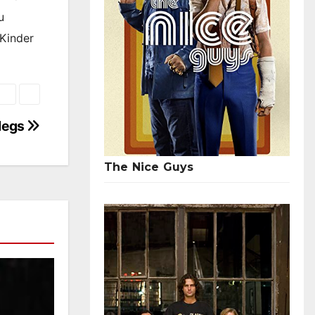
u
 Kinder
legs
The Nice Guys