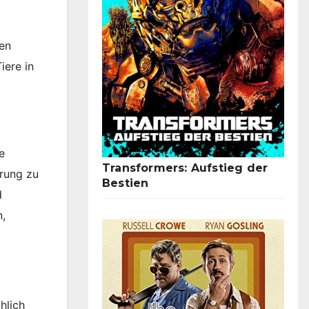
hen
iere in
e
Transformers: Aufstieg der
rung zu
Bestien
d
n,
hlich