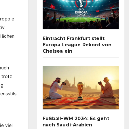
tropole
tiv
flächen
Eintracht Frankfurt stellt
Europa League Rekord von
Chelsea ein
d
auch
 trotz
ig
ensstils
Fußball-WM 2034: Es geht
nach Saudi-Arabien
e viel