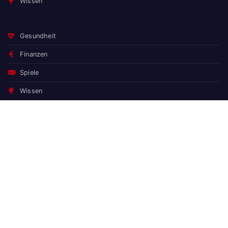
Wissen
Gesundheit
Finanzen
Spiele
Wissen
Der Darm steuert das Gehirn: Was die Darm-Hirn-Achse wirklich
bedeutet
Naturgarten statt Zierrasen: Warum der Pflegeaufwand sinkt –
und Vögel, Bienen und Schmetterlinge kommen
Natürlich erfrischt: Wasser mit Geschmack durch Früchte,
Kräuter & Tee
E-Learning-Angebote und Weiterbildungen für Hessen
Wohnmobil mieten: Was man vorher wissen sollte