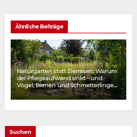
Ähnliche Beiträge
Naturgarten statt Zierrasen: Warum
W
der Pflegeaufwand sinkt – und
S
Vögel, Bienen und Schmetterlinge
I
kommen
Suchen