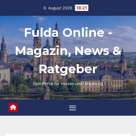
Skip
18:21
9. August 2026
to
content
Fulda Online -
Magazin, News &
Ratgeber
Dein Portal für Hessen und Umgebung