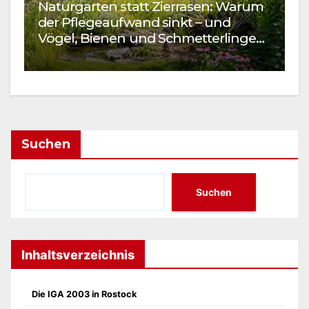
Naturgarten statt Zierrasen: Warum
W
der Pflegeaufwand sinkt – und
S
Vögel, Bienen und Schmetterlinge
I
kommen
Suchen
Suchen
Inhaltsverzeichnis
Die IGA 2003 in Rostock