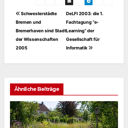
Beitragsnavigation
Schwesterstädte
DeLFI 2003: die 1.
Bremen und
Fachtagung “e-
Bremerhaven sind Stadt
Learning” der
der Wissenschaften
Gesellschaft für
2005
Informatik
Ähnliche Beiträge