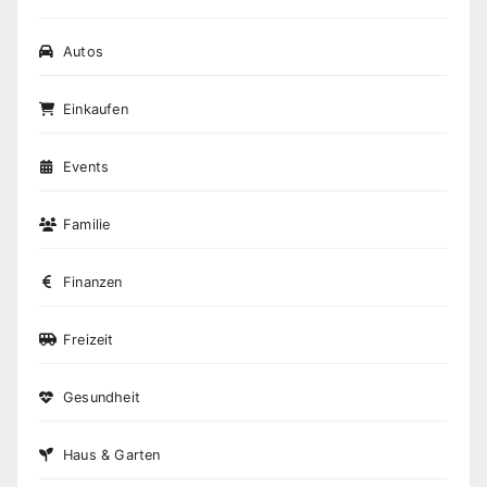
Autos
Einkaufen
Events
Familie
Finanzen
Freizeit
Gesundheit
Haus & Garten