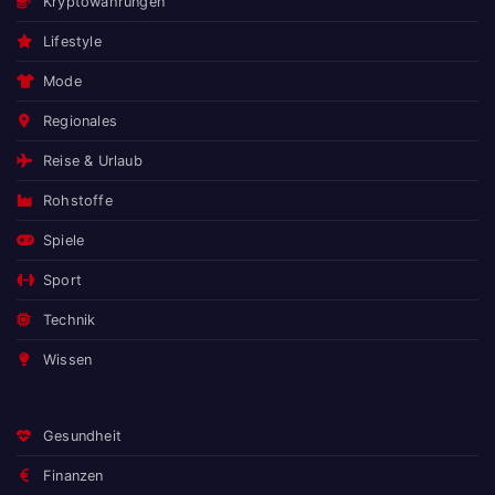
Kryptowährungen
Lifestyle
Mode
Regionales
Reise & Urlaub
Rohstoffe
Spiele
Sport
Technik
Wissen
Gesundheit
Finanzen