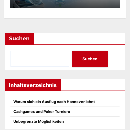
Suchen
Suchen
Inhaltsverzeichnis
Warum sich ein Ausflug nach Hannover lohnt
Cashgames und Poker Turniere
Unbegrenzte Möglichkeiten