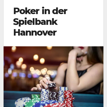
Poker in der
Spielbank
Hannover