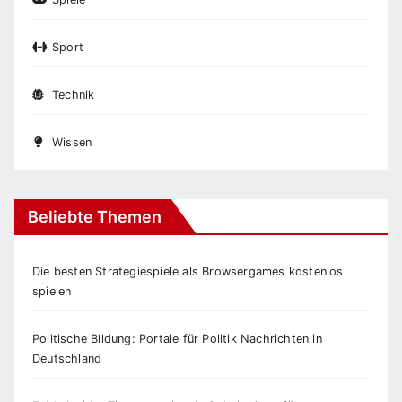
Sport
Technik
Wissen
Beliebte Themen
Die besten Strategiespiele als Browsergames kostenlos
spielen
Politische Bildung: Portale für Politik Nachrichten in
Deutschland