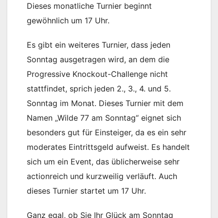
Dieses monatliche Turnier beginnt
gewöhnlich um 17 Uhr.
Es gibt ein weiteres Turnier, dass jeden
Sonntag ausgetragen wird, an dem die
Progressive Knockout-Challenge nicht
stattfindet, sprich jeden 2., 3., 4. und 5.
Sonntag im Monat. Dieses Turnier mit dem
Namen „Wilde 77 am Sonntag“ eignet sich
besonders gut für Einsteiger, da es ein sehr
moderates Eintrittsgeld aufweist. Es handelt
sich um ein Event, das üblicherweise sehr
actionreich und kurzweilig verläuft. Auch
dieses Turnier startet um 17 Uhr.
Ganz egal, ob Sie Ihr Glück am Sonntag