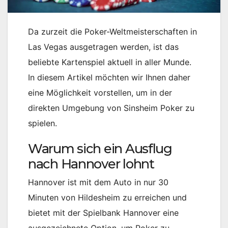
Da zurzeit die Poker-Weltmeisterschaften in
Las Vegas ausgetragen werden, ist das
beliebte Kartenspiel aktuell in aller Munde.
In diesem Artikel möchten wir Ihnen daher
eine Möglichkeit vorstellen, um in der
direkten Umgebung von Sinsheim Poker zu
spielen.
Warum sich ein Ausflug
nach Hannover lohnt
Hannover ist mit dem Auto in nur 30
Minuten von Hildesheim zu erreichen und
bietet mit der Spielbank Hannover eine