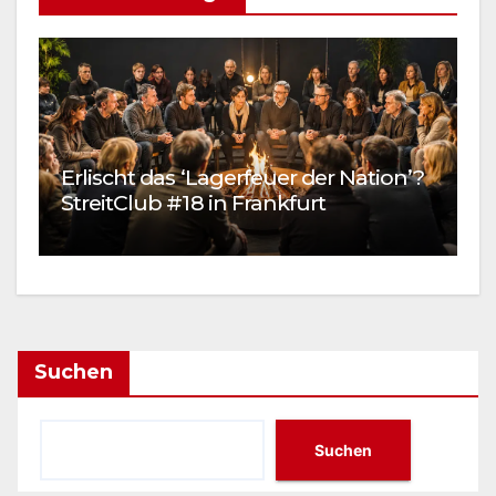
Erlischt das ‘Lagerfeuer der Nation’?
H
StreitClub #18 in Frankfurt
a
Suchen
Suchen