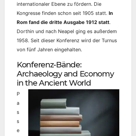
internationaler Ebene zu fördern. Die
Kongresse finden schon seit 1905 statt.
In
Rom fand die dritte Ausgabe 1912 statt
.
Dorthin und nach Neapel ging es außerdem
1958. Seit dieser Konferenz wird der Turnus
von fünf Jahren eingehalten.
Konferenz-Bände:
Archaeology and Economy
in the Ancient World
P
a
s
s
e