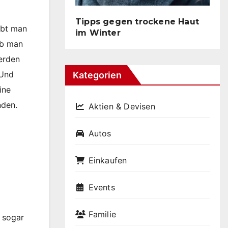
Tipps gegen trockene Haut
gibt man
im Winter
lb man
erden
 Und
Kategorien
ine
nden.
Aktien & Devisen
Autos
Einkaufen
Events
Familie
 sogar