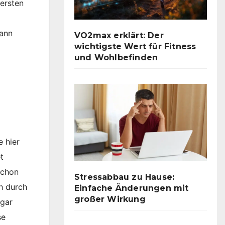
 ersten
kann
VO2max erklärt: Der
wichtigste Wert für Fitness
und Wohlbefinden
e hier
t
Schon
Stressabbau zu Hause:
h durch
Einfache Änderungen mit
großer Wirkung
ogar
se