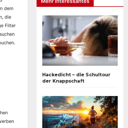
Mehr Interessantes
in dem
, die
e Filter
 suchen
buchen.
Hackedicht – die Schultour
der Knappschaft
chen
 werben