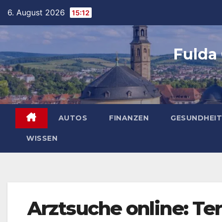
Skip
6. August 2026
15:12
to
content
Fulda
AUTOS
FINANZEN
GESUNDHEIT
WISSEN
Arztsuche online: T