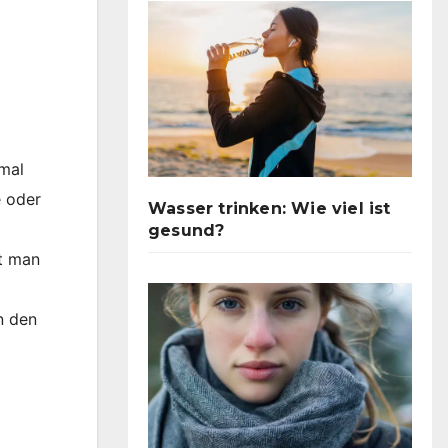
rmal
e oder
Wasser trinken: Wie viel ist
gesund?
lt man
n den