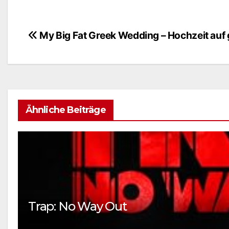
My Big Fat Greek Wedding – Hochzeit auf 
Beitragsnavigation
Ähnliche Beiträge
Trap: No Way Out