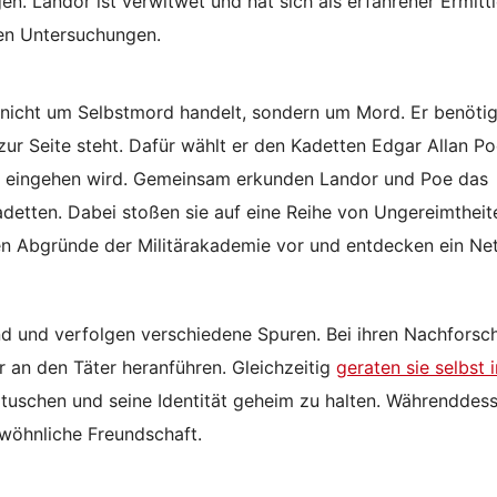
n. Landor ist verwitwet und hat sich als erfahrener Ermittl
nen Untersuchungen.
od nicht um Selbstmord handelt, sondern um Mord. Er benötig
zur Seite steht. Dafür wählt er den Kadetten Edgar Allan Po
hte eingehen wird. Gemeinsam erkunden Landor und Poe das
etten. Dabei stoßen sie auf eine Reihe von Ungereimtheit
len Abgründe der Militärakademie vor und entdecken ein Ne
d und verfolgen verschiedene Spuren. Bei ihren Nachfors
r an den Täter heranführen. Gleichzeitig
geraten sie selbst 
rtuschen und seine Identität geheim zu halten. Währenddes
wöhnliche Freundschaft.