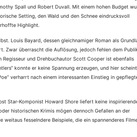
Timothy Spall und Robert Duvall. Mit einem hohen Budget w
orische Setting, den Wald und den Schnee eindrucksvoll
rhoffte Highlight.
selbst. Louis Bayard, dessen gleichnamiger Roman als Grund
iert. Zwar überrascht die Auflösung, jedoch fehlen dem Publ
h Regisseur und Drehbuchautor Scott Cooper ist ebenfalls
tlers“ konnte er keine Spannung erzeugen, und hier scheint
oe“ verharrt nach einem interessanten Einstieg in gepflegt
bst Star-Komponist Howard Shore liefert keine inspirierend
 oder historischen Krimis mögen dennoch Gefallen an der
 weitaus fesselndere Beispiele, die ein spannenderes Filme