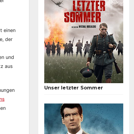
er
t einen
e, der
en und
tz aus
Unser letzter Sommer
chungen
ins
sen