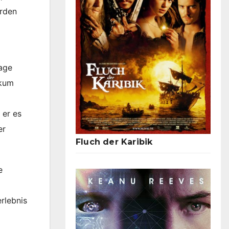
urden
lage
ikum
 er es
er
Fluch der Karibik
e
rlebnis