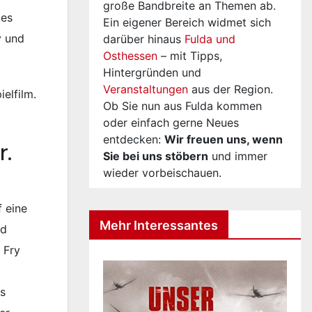
große Bandbreite an Themen ab.
Des
Ein eigener Bereich widmet sich
y und
darüber hinaus
Fulda und
Osthessen
– mit Tipps,
Hintergründen und
Veranstaltungen
aus der Region.
elfilm.
Ob Sie nun aus Fulda kommen
oder einfach gerne Neues
entdecken:
Wir freuen uns, wenn
r.
Sie bei uns stöbern
und immer
wieder vorbeischauen.
 eine
Mehr Interessantes
nd
 Fry
s