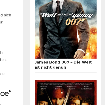
d sich
r.
ahr
ten.
James Bond 007 – Die Welt
ist nicht genug
die
Poe“
,