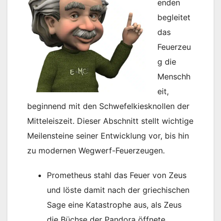
enden
begleitet
das
Feuerzeu
g die
Menschh
eit,
beginnend mit den Schwefelkiesknollen der
Mitteleiszeit. Dieser Abschnitt stellt wichtige
Meilensteine seiner Entwicklung vor, bis hin
zu modernen Wegwerf-Feuerzeugen.
Prometheus stahl das Feuer von Zeus
und löste damit nach der griechischen
Sage eine Katastrophe aus, als Zeus
die Büchse der Pandora öffnete.