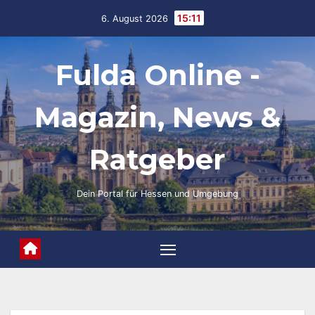
Skip
15:11
6. August 2026
to
content
Fulda Online -
Magazin, News &
Ratgeber
Dein Portal für Hessen und Umgebung