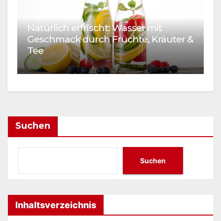
Natürlich erfrischt: Wasser mit
Geschmack durch Früchte, Kräuter &
E
Tee
W
Suchen
Suchen
Inhaltsverzeichnis