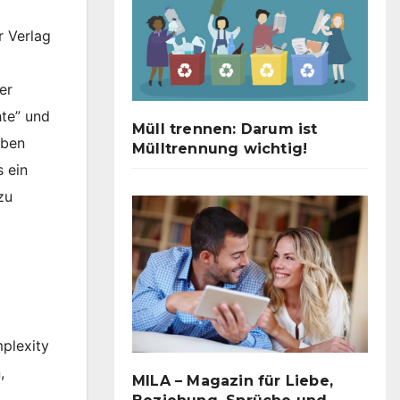
r Verlag
er
hte” und
Müll trennen: Darum ist
aben
Mülltrennung wichtig!
 ein
zu
plexity
,
MILA – Magazin für Liebe,