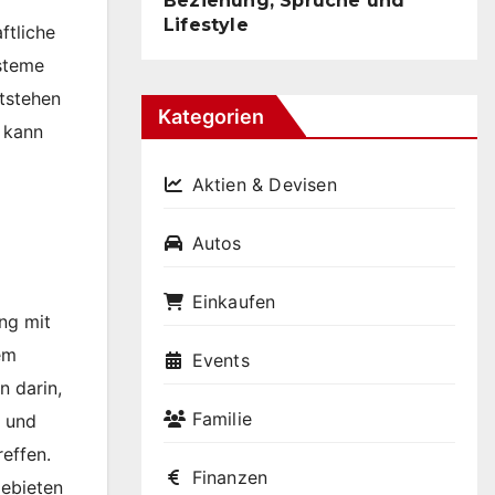
Beziehung, Sprüche und
Lifestyle
ftliche
ysteme
tstehen
Kategorien
, kann
Aktien & Devisen
Autos
Einkaufen
ing mit
em
Events
n darin,
Familie
n und
reffen.
Finanzen
gebieten