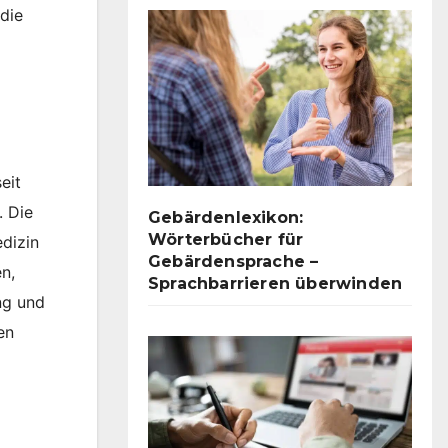
die
eit
. Die
Gebärdenlexikon:
Wörterbücher für
dizin
Gebärdensprache –
n,
Sprachbarrieren überwinden
ng und
en