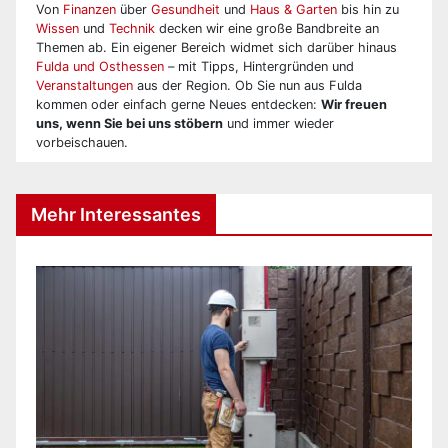
Von
Finanzen
über
Gesundheit
und
Haus & Garten
bis hin zu
Wissen
und
Technik
decken wir eine große Bandbreite an
Themen ab. Ein eigener Bereich widmet sich darüber hinaus
Fulda und Osthessen
– mit Tipps, Hintergründen und
Veranstaltungen
aus der Region. Ob Sie nun aus Fulda
kommen oder einfach gerne Neues entdecken:
Wir freuen
uns, wenn Sie bei uns stöbern
und immer wieder
vorbeischauen.
Mehr Interessantes