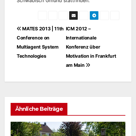
Schwäbisch Gmünd stattfinden.
Beitragsnavigation
MATES 2013 | 11th
ICM 2012 –
Conference on
Internationale
Multiagent System
Konferenz über
Technologies
Motivation in Frankfurt
am Main
Ähnliche Beiträge