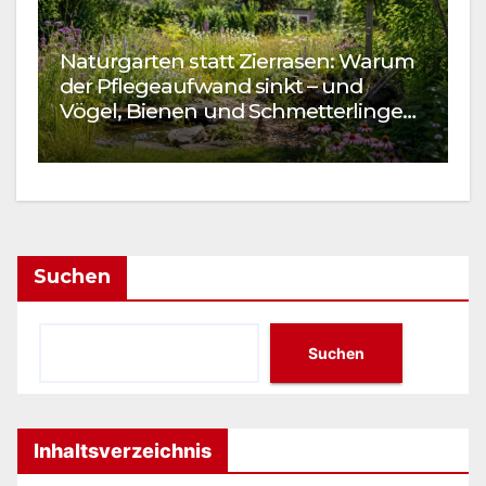
Naturgarten statt Zierrasen: Warum
W
der Pflegeaufwand sinkt – und
S
Vögel, Bienen und Schmetterlinge
I
kommen
Suchen
Suchen
Inhaltsverzeichnis