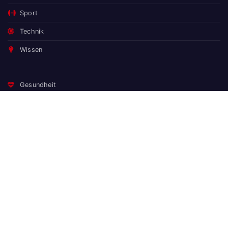
Sport
Technik
Wissen
Gesundheit
Finanzen
Spiele
Wissen
Der Darm steuert das Gehirn: Was die Darm-Hirn-Achse wirklich
bedeutet
Naturgarten statt Zierrasen: Warum der Pflegeaufwand sinkt –
und Vögel, Bienen und Schmetterlinge kommen