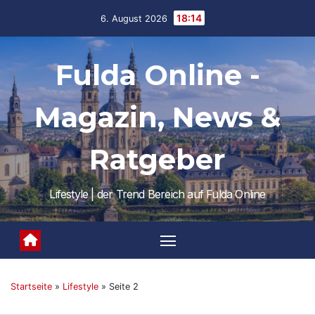
Skip
18:14
6. August 2026
to
content
Fulda Online -
Magazin, News &
Ratgeber
Lifestyle | der Trend Bereich auf Fulda Online
Startseite
»
Lifestyle
»
Seite 2