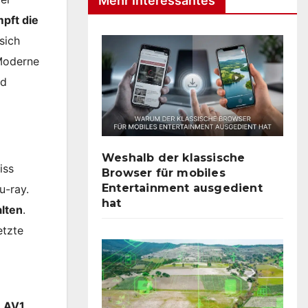
Mehr Interessantes
pft die
sich
 Moderne
nd
Weshalb der klassische
iss
Browser für mobiles
Entertainment ausgedient
u-ray.
hat
alten
.
etzte
.
AV1