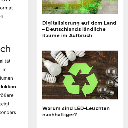
Format
en
Digitalisierung auf dem Land
– Deutschlands ländliche
Räume im Aufbruch
uch
alität
n im
olumen
duktion
größere
teigt
Warum sind LED-Leuchten
sonders
nachhaltiger?