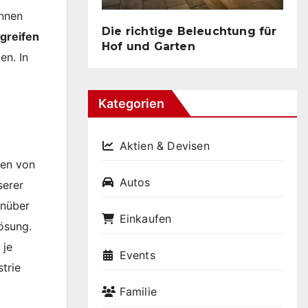
ennen
Die richtige Beleuchtung für
greifen
Hof und Garten
en. In
Kategorien
Aktien & Devisen
ben von
Autos
serer
enüber
Einkaufen
ösung.
 je
Events
trie
Familie