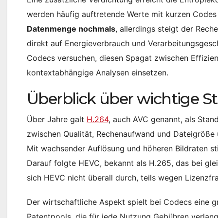
werden häufig auftretende Werte mit kurzen Codes 
Datenmenge nochmals
, allerdings steigt der Rec
direkt auf Energieverbrauch und Verarbeitungsgesc
Codecs versuchen, diesen Spagat zwischen Effizie
kontextabhängige Analysen einsetzen.
Überblick über wichtige 
Über Jahre galt
H.264
, auch AVC genannt, als Stan
zwischen Qualität, Rechenaufwand und Dateigröße un
Mit wachsender Auflösung und höheren Bildraten st
Darauf folgte HEVC, bekannt als H.265, das bei gle
sich HEVC nicht überall durch, teils wegen Lizenzf
Der wirtschaftliche Aspekt spielt bei Codecs eine 
Patentpools, die für jede Nutzung Gebühren verlang