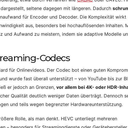
dargestellt, seltene dagegen mit längeren. Dadurch
schrum
henaufwand für Encoder und Decoder. Die Komplexität wirkt 
hwindigkeit aus, besonders bei hochauflösenden Inhalten.
nz und Aufwand zu meistern, indem sie adaptive Modelle u
Streaming-Codecs
dard für Onlinevideos. Der Codec bot einen guten Komprom
d wurde fast überall unterstützt – von YouTube bis zur Bl
ieß er jedoch an Grenzen,
vor allem bei 4K- oder HDR-Inh
icher Qualität deutlich weniger Daten überträgt. Dennoch s
ragen und teils wegen begrenzter Hardwareunterstützung.
größere Rolle, als man denkt. HEVC unterliegt mehreren
en – besonders für Streamingdienste oder Gerätehersteller