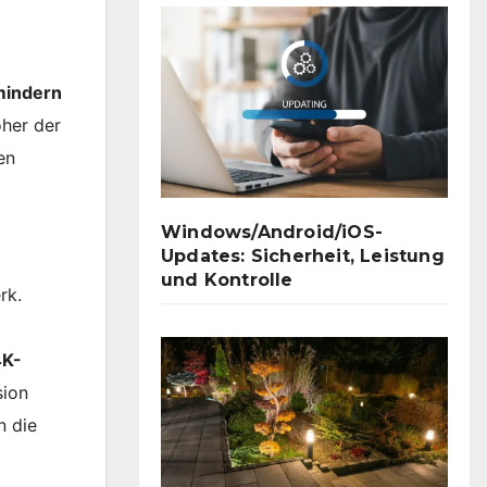
mindern
öher der
en
Windows/Android/iOS-
Updates: Sicherheit, Leistung
und Kontrolle
rk.
x
4K-
sion
n die