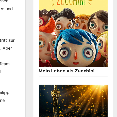
schen
dee und
ritt zur
d. Aber
 Team
Mein Leben als Zucchini
d
ilipp
ine