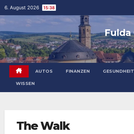
Skip
6. August 2026
15:38
to
content
Fulda
AUTOS
FINANZEN
GESUNDHEIT
WISSEN
The Walk