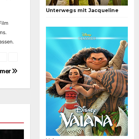
Unterwegs mit Jacqueline
Film
ms.
assen.
mmer