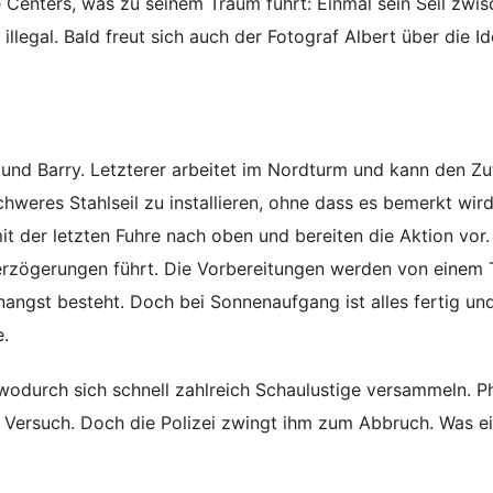
 Centers, was zu seinem Traum führt: Einmal sein Seil zwi
 illegal. Bald freut sich auch der Fotograf Albert über die I
. und Barry. Letzterer arbeitet im Nordturm und kann den Zut
 schweres Stahlseil zu installieren, ohne dass es bemerkt wir
t der letzten Fuhre nach oben und bereiten die Aktion vor.
Verzögerungen führt. Die Vorbereitungen werden von einem
angst besteht. Doch bei Sonnenaufgang ist alles fertig un
e.
odurch sich schnell zahlreich Schaulustige versammeln. Ph
n Versuch. Doch die Polizei zwingt ihm zum Abbruch. Was e