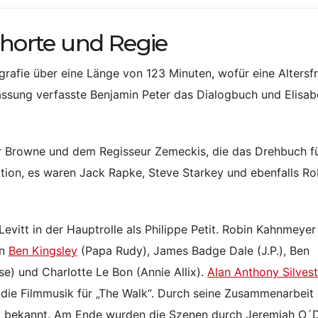
ehorte und Regie
grafie über eine Länge von 123 Minuten, wofür eine Altersf
assung verfasste Benjamin Peter das Dialogbuch und Elisab
er Browne und dem Regisseur Zemeckis, die das Drehbuch f
uktion, es waren Jack Rapke, Steve Starkey und ebenfalls Ro
itt in der Hauptrolle als Philippe Petit. Robin Kahnmeyer
en
Ben Kingsley
(Papa Rudy), James Badge Dale (J.P.), Ben
e) und Charlotte Le Bon (Annie Allix).
Alan Anthony Silvest
ie Filmmusik für „The Walk“. Durch seine Zusammenarbeit 
 bekannt. Am Ende wurden die Szenen durch Jeremiah O´D