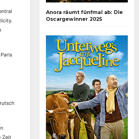
entral
Anora räumt fünfmal ab: Die
Oscargewinner 2025
icity.
m
 Paris
 rutsch
en
 Zeit