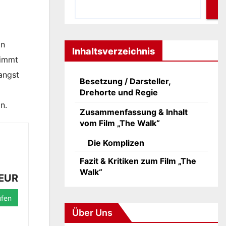
on
Inhaltsverzeichnis
timmt
angst
Besetzung / Darsteller,
Drehorte und Regie
n.
Zusammenfassung & Inhalt
vom Film „The Walk“
Die Komplizen
Fazit & Kritiken zum Film „The
Walk“
 EUR
üfen
Über Uns