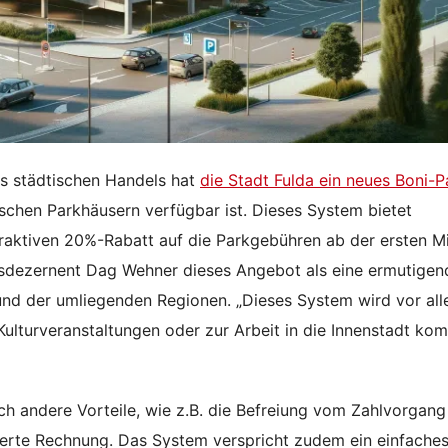
es städtischen Handels hat
die Stadt Fulda ein neues Boni-
tischen Parkhäusern verfügbar ist. Dieses System bietet
attraktiven 20%-Rabatt auf die Parkgebühren ab der ersten M
sdezernent Dag Wehner dieses Angebot als eine ermutigen
nd der umliegenden Regionen. „Dieses System wird vor al
Kulturveranstaltungen oder zur Arbeit in die Innenstadt k
ch andere Vorteile, wie z.B. die Befreiung vom Zahlvorgan
ierte Rechnung. Das System verspricht zudem ein einfaches