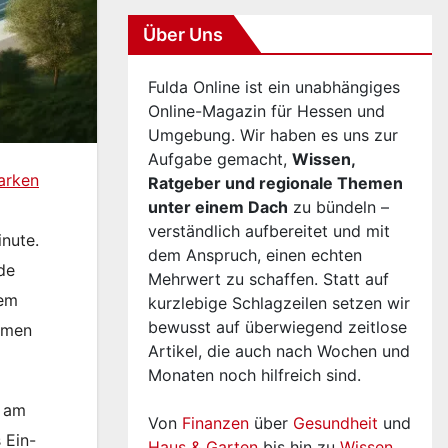
Über Uns
Fulda Online ist ein unabhängiges
Online-Magazin für Hessen und
Umgebung. Wir haben es uns zur
Aufgabe gemacht,
Wissen,
Parken
Ratgeber und regionale Themen
unter einem Dach
zu bündeln –
verständlich aufbereitet und mit
inute.
dem Anspruch, einen echten
de
Mehrwert zu schaffen. Statt auf
lem
kurzlebige Schlagzeilen setzen wir
bewusst auf überwiegend zeitlose
ommen
Artikel, die auch nach Wochen und
Monaten noch hilfreich sind.
g am
Von
Finanzen
über
Gesundheit
und
 Ein-
Haus & Garten
bis hin zu
Wissen