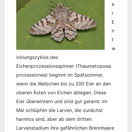
e
r
E
n
t
w
icklungszyklus des
Eichenprozessionsspinner (Thaumetopoea
processionea) beginnt im Spätsommer,
wenn die Weibchen bis zu 200 Eier an den
oberen Ästen von Eichen ablegen. Diese
Eier überwintern und sind gut getarnt. Im
Mai schlüpfen die Larven, die zunächst
harmlos sind, aber ab dem dritten
Larvenstadium ihre gefährlichen Brennhaare