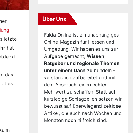
Über Uns
enen
dung
Fulda Online ist ein unabhängiges
s letzte
Online-Magazin für Hessen und
ahr
hat
Umgebung. Wir haben es uns zur
Aufgabe gemacht,
Wissen,
ntdeckt
Ratgeber und regionale Themen
unter einem Dach
zu bündeln –
em das
verständlich aufbereitet und mit
ibt es
dem Anspruch, einen echten
Mehrwert zu schaffen. Statt auf
kurzlebige Schlagzeilen setzen wir
bewusst auf überwiegend zeitlose
Artikel, die auch nach Wochen und
Monaten noch hilfreich sind.
 kann