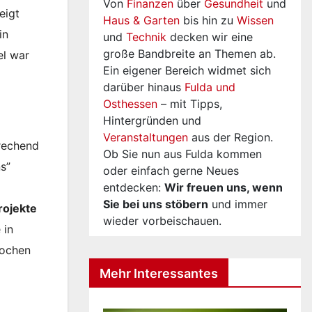
Von
Finanzen
über
Gesundheit
und
eigt
Haus & Garten
bis hin zu
Wissen
in
und
Technik
decken wir eine
große Bandbreite an Themen ab.
el war
Ein eigener Bereich widmet sich
darüber hinaus
Fulda und
Osthessen
– mit Tipps,
Hintergründen und
Veranstaltungen
aus der Region.
prechend
Ob Sie nun aus Fulda kommen
s”
oder einfach gerne Neues
entdecken:
Wir freuen uns, wenn
Sie bei uns stöbern
und immer
rojekte
wieder vorbeischauen.
 in
Wochen
Mehr Interessantes