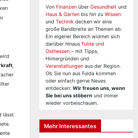
Von
Finanzen
über
Gesundheit
und
rken
Haus & Garten
bis hin zu
Wissen
zu
und
Technik
decken wir eine
große Bandbreite an Themen ab.
Ein eigener Bereich widmet sich
darüber hinaus
Fulda und
Osthessen
– mit Tipps,
wird
Hintergründen und
rkraft
,
Veranstaltungen
aus der Region.
Ob Sie nun aus Fulda kommen
facher
oder einfach gerne Neues
lter
entdecken:
Wir freuen uns, wenn
Sie bei uns stöbern
und immer
wieder vorbeischauen.
 lässt
eete.
Mehr Interessantes
mente