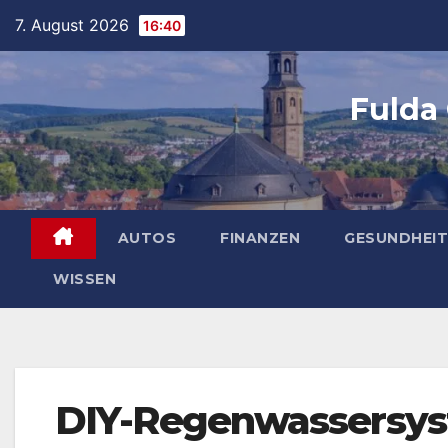
Skip
7. August 2026
16:40
to
content
Fulda
AUTOS
FINANZEN
GESUNDHEIT
WISSEN
DIY-Regenwassersyst