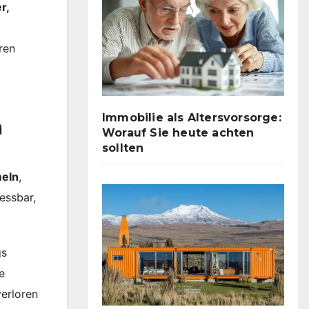
r,
ren
Immobilie als Altersvorsorge:
h
Worauf Sie heute achten
sollten
meln
,
essbar,
gs
e
erloren