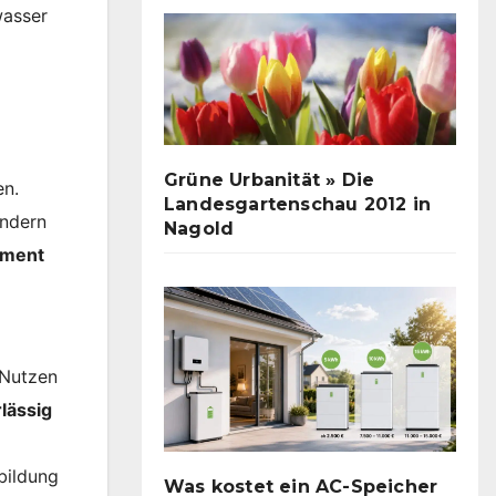
wasser
Grüne Urbanität » Die
en.
Landesgartenschau 2012 in
ondern
Nagold
dament
 Nutzen
lässig
bildung
Was kostet ein AC-Speicher