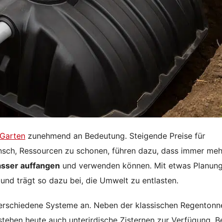
 Garten
zunehmend an Bedeutung. Steigende Preise für
sch, Ressourcen zu schonen, führen dazu, dass immer meh
sser auffangen
und verwenden können. Mit etwas Planung
 und trägt so dazu bei, die Umwelt zu entlasten.
erschiedene Systeme an. Neben der klassischen Regentonne
, stehen heute auch unterirdische Zisternen zur Verfügung. B