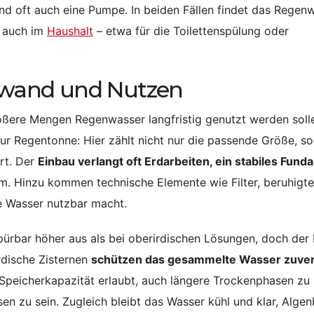
und oft auch eine Pumpe. In beiden Fällen findet das Regen
h auch im
Haushalt
– etwa für die Toilettenspülung oder
ufwand und Nutzen
rößere Mengen Regenwasser langfristig genutzt werden soll
zur Regentonne: Hier zählt nicht nur die passende Größe, s
rt. Der
Einbau verlangt oft Erdarbeiten, ein stabiles Fun
m. Hinzu kommen technische Elemente wie Filter, beruhigte
e Wasser nutzbar macht.
pürbar höher aus als bei oberirdischen Lösungen, doch der
rdische Zisternen
schützen das gesammelte Wasser zuver
Speicherkapazität erlaubt, auch längere Trockenphasen zu
n zu sein. Zugleich bleibt das Wasser kühl und klar, Algen