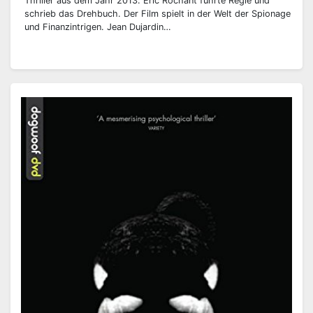
Thriller aus dem Jahr 2013. Éric Rochant führte Regie und
schrieb das Drehbuch. Der Film spielt in der Welt der Spionage
und Finanzintrigen. Jean Dujardin…