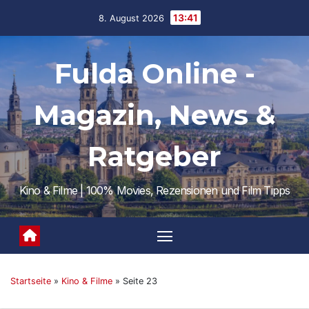
Skip
13:41
8. August 2026
to
content
Fulda Online -
Magazin, News &
Ratgeber
Kino & Filme | 100% Movies, Rezensionen und Film Tipps
Startseite
»
Kino & Filme
»
Seite 23