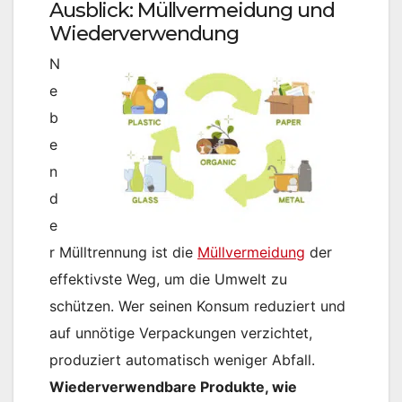
Ausblick: Müllvermeidung und
Wiederverwendung
N
e
b
e
n
d
e
r Mülltrennung ist die
Müllvermeidung
der
effektivste Weg, um die Umwelt zu
schützen. Wer seinen Konsum reduziert und
auf unnötige Verpackungen verzichtet,
produziert automatisch weniger Abfall​.
Wiederverwendbare Produkte, wie