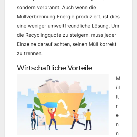
sondern verbrannt. Auch wenn die
Müllverbrennung Energie produziert, ist dies
eine weniger umweltfreundliche Lösung. Um
die Recyclingquote zu steigern, muss jeder
Einzelne darauf achten, seinen Müll korrekt
zu trennen​.
Wirtschaftliche Vorteile
M
ül
lt
r
e
n
n