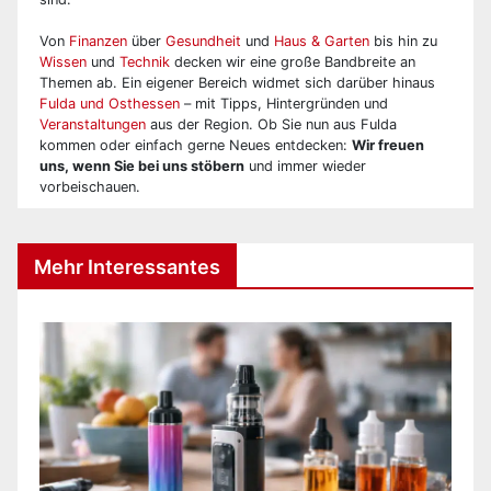
Von
Finanzen
über
Gesundheit
und
Haus & Garten
bis hin zu
Wissen
und
Technik
decken wir eine große Bandbreite an
Themen ab. Ein eigener Bereich widmet sich darüber hinaus
Fulda und Osthessen
– mit Tipps, Hintergründen und
Veranstaltungen
aus der Region. Ob Sie nun aus Fulda
kommen oder einfach gerne Neues entdecken:
Wir freuen
uns, wenn Sie bei uns stöbern
und immer wieder
vorbeischauen.
Mehr Interessantes