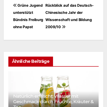
Beitragsnavigation
Grüne Jugend
Rückblick auf das Deutsch-
unterstützt
Chinesische Jahr der
Bündnis Freiburg
Wissenschaft und Bildung
ohne Papst
2009/10
Ähnliche Beiträge
Natürlich erfrischt: Wasser mit
Geschmack durch Früchte, Kräuter &
E
Tee
W