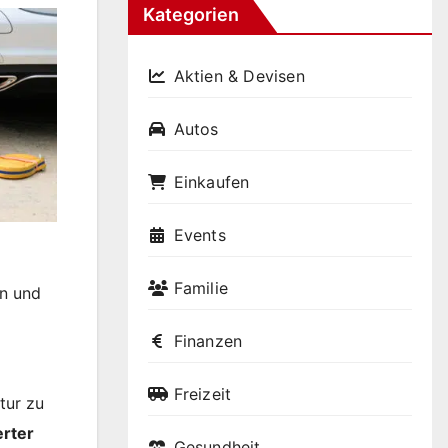
Kategorien
Aktien & Devisen
Autos
Einkaufen
Events
Familie
en und
Finanzen
Freizeit
tur zu
erter
Gesundheit