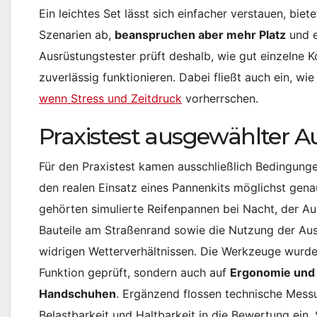
Ein leichtes Set lässt sich einfacher verstauen, bie
Szenarien ab,
beanspruchen aber mehr Platz
und e
Ausrüstungstester prüft deshalb, wie gut einzeln
zuverlässig funktionieren. Dabei fließt auch ein, wi
wenn Stress und Zeitdruck
vorherrschen.
Praxistest ausgewählter 
Für den Praxistest kamen ausschließlich Bedingunge
den realen Einsatz eines Pannenkits möglichst gen
gehörten simulierte Reifenpannen bei Nacht, der Au
Bauteile am Straßenrand sowie die Nutzung der Aus
widrigen Wetterverhältnissen. Die Werkzeuge wurden
Funktion geprüft, sondern auch auf
Ergonomie und
Handschuhen
. Ergänzend flossen technische Mess
Belastbarkeit und Haltbarkeit in die Bewertung ein. 