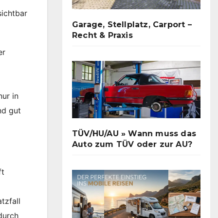
ichtbar
Garage, Stellplatz, Carport –
Recht & Praxis
er
nur in
nd gut
TÜV/HU/AU » Wann muss das
Auto zum TÜV oder zur AU?
ft
tzfall
durch