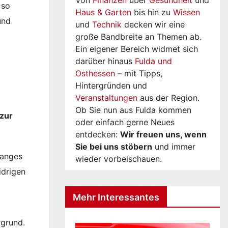
Von
Finanzen
über
Gesundheit
und
 so
Haus & Garten
bis hin zu
Wissen
und
und
Technik
decken wir eine
große Bandbreite an Themen ab.
Ein eigener Bereich widmet sich
darüber hinaus
Fulda und
Osthessen
– mit Tipps,
Hintergründen und
Veranstaltungen
aus der Region.
Ob Sie nun aus Fulda kommen
 zur
oder einfach gerne Neues
entdecken:
Wir freuen uns, wenn
Sie bei uns stöbern
und immer
langes
wieder vorbeischauen.
idrigen
Mehr Interessantes
rgrund.