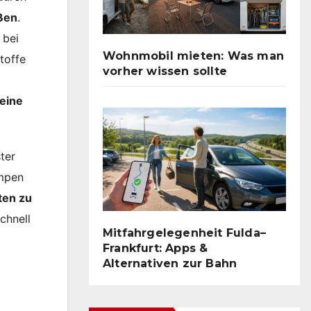
üßen
.
 bei
Wohnmobil mieten: Was man
toffe
vorher wissen sollte
feine
ter
ampen
ten zu
chnell
Mitfahrgelegenheit Fulda–
Frankfurt: Apps &
Alternativen zur Bahn