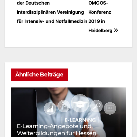
der Deutschen
OMCOS-
Interdisziplinären Vereinigung
Konferenz
für Intensiv- und Notfallmedizin
2019 in
Heidelberg
Ähnliche Beiträge
E-Learning-Angebote und
M
Weiterbildungen für Hessen
A