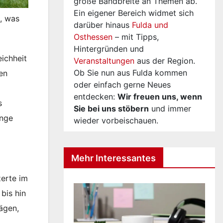
große Bandbreite an Themen ab.
Ein eigener Bereich widmet sich
, was
darüber hinaus
Fulda und
Osthessen
– mit Tipps,
Hintergründen und
ichheit
Veranstaltungen
aus der Region.
Ob Sie nun aus Fulda kommen
en
oder einfach gerne Neues
entdecken:
Wir freuen uns, wenn
s
Sie bei uns stöbern
und immer
ange
wieder vorbeischauen.
Mehr Interessantes
zerte im
bis hin
ägen,