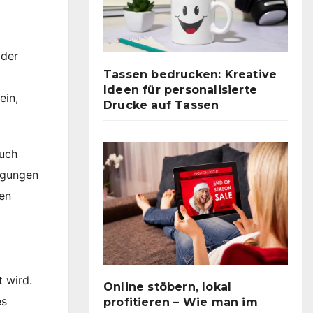
 der
Tassen bedrucken: Kreative
Ideen für personalisierte
ein,
Drucke auf Tassen
auch
ngungen
nen
t wird.
Online stöbern, lokal
es
profitieren – Wie man im