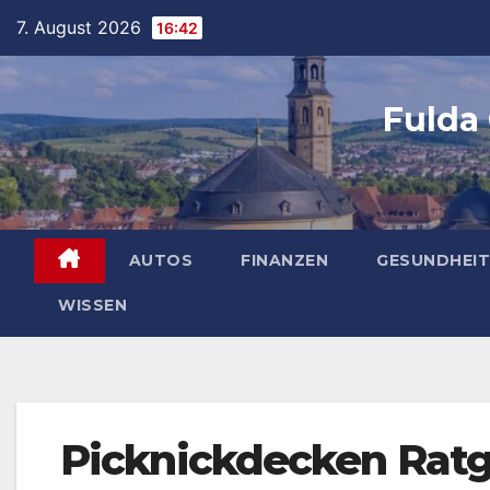
Skip
7. August 2026
16:42
to
content
Fulda
AUTOS
FINANZEN
GESUNDHEIT
WISSEN
Picknickdecken Ratge