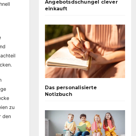
Angebotsdschungel clever
hnell
einkauft
e
und
achteil
cken.
n
Das personalisierte
ige
Notizbuch
ecke
eien zu
r den