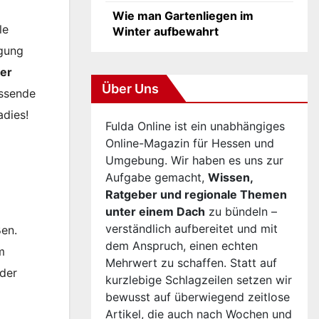
Wie man Gartenliegen im
le
Winter aufbewahrt
ügung
ner
Über Uns
assende
adies!
Fulda Online ist ein unabhängiges
Online-Magazin für Hessen und
Umgebung. Wir haben es uns zur
Aufgabe gemacht,
Wissen,
Ratgeber und regionale Themen
unter einem Dach
zu bündeln –
verständlich aufbereitet und mit
ßen.
dem Anspruch, einen echten
m
Mehrwert zu schaffen. Statt auf
 der
kurzlebige Schlagzeilen setzen wir
bewusst auf überwiegend zeitlose
Artikel, die auch nach Wochen und