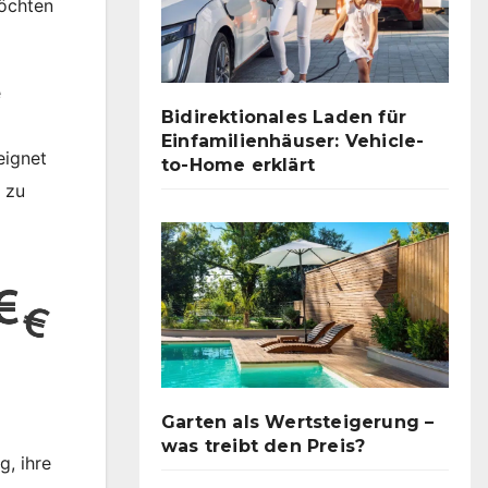
möchten
e
Bidirektionales Laden für
Einfamilienhäuser: Vehicle-
eignet
to-Home erklärt
 zu
Garten als Wertsteigerung –
was treibt den Preis?
g, ihre