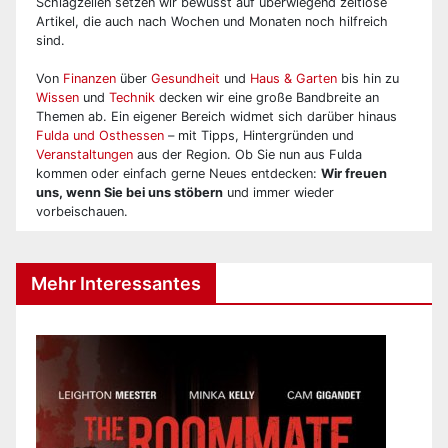
Schlagzeilen setzen wir bewusst auf überwiegend zeitlose
Artikel, die auch nach Wochen und Monaten noch hilfreich
sind.
Von
Finanzen
über
Gesundheit
und
Haus & Garten
bis hin zu
Wissen
und
Technik
decken wir eine große Bandbreite an
Themen ab. Ein eigener Bereich widmet sich darüber hinaus
Fulda und Osthessen
– mit Tipps, Hintergründen und
Veranstaltungen
aus der Region. Ob Sie nun aus Fulda
kommen oder einfach gerne Neues entdecken:
Wir freuen
uns, wenn Sie bei uns stöbern
und immer wieder
vorbeischauen.
Mehr Interessantes