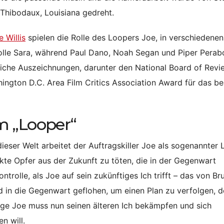
 Thibodaux, Louisiana gedreht.
e Willis
spielen die Rolle des Loopers Joe, in verschiedenen
volle Sara, während Paul Dano, Noah Segan und Piper Perab
lreiche Auszeichnungen, darunter den National Board of Revi
ngton D.C. Area Film Critics Association Award für das be
m „Looper“
 dieser Welt arbeitet der Auftragskiller Joe als sogenannter 
te Opfer aus der Zukunft zu töten, die in der Gegenwart
rolle, als Joe auf sein zukünftiges Ich trifft – das von Br
Tod in die Gegenwart geflohen, um einen Plan zu verfolgen, d
nge Joe muss nun seinen älteren Ich bekämpfen und sich
n will.