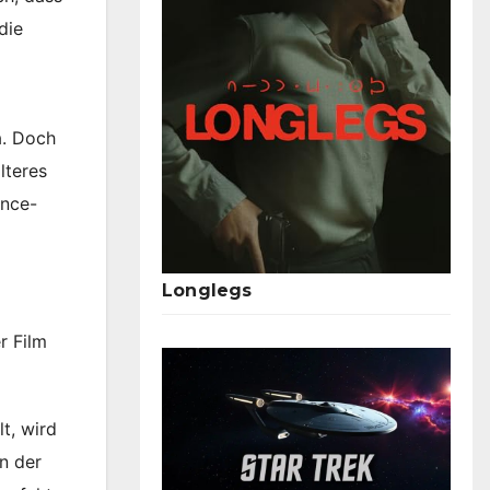
die
a. Doch
lteres
ence-
Longlegs
r Film
t, wird
n der