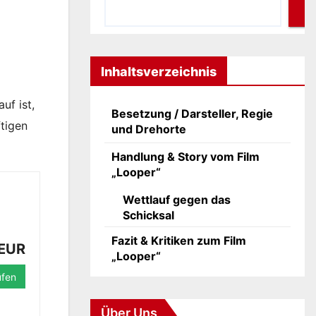
Inhaltsverzeichnis
uf ist,
Besetzung / Darsteller, Regie
ftigen
und Drehorte
Handlung & Story vom Film
„Looper“
Wettlauf gegen das
Schicksal
Fazit & Kritiken zum Film
 EUR
„Looper“
üfen
Über Uns