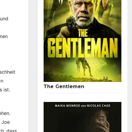
 und
enen
schheit
on
The Gentlemen
 ist.
ehen.
e Joe
ch, dass