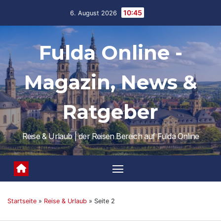
Skip
10:45
6. August 2026
to
content
Fulda Online -
Magazin, News &
Ratgeber
Reise & Urlaub | der Reisen Bereich auf Fulda Online
Startseite
»
Reise & Urlaub
»
Seite 2