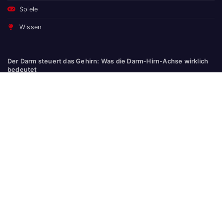
Spiele
Wissen
Der Darm steuert das Gehirn: Was die Darm-Hirn-Achse wirklich
bedeutet
Naturgarten statt Zierrasen: Warum der Pflegeaufwand sinkt –
und Vögel, Bienen und Schmetterlinge kommen
Natürlich erfrischt: Wasser mit Geschmack durch Früchte,
Kräuter & Tee
E-Learning-Angebote und Weiterbildungen für Hessen
Wohnmobil mieten: Was man vorher wissen sollte