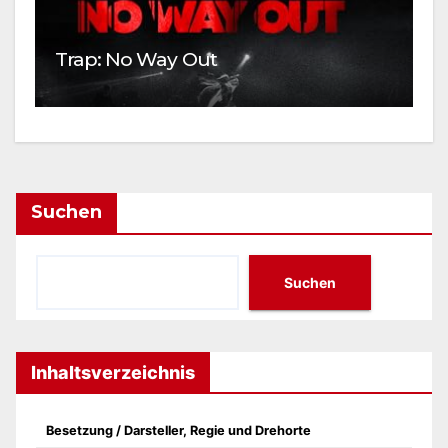
G
Trap: No Way Out
W
Suchen
Suchen
Inhaltsverzeichnis
Besetzung / Darsteller, Regie und Drehorte