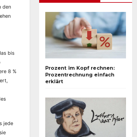
n den
iehen
das bis
e
Prozent im Kopf rechnen:
ere 8 %
Prozentrechnung einfach
ert,
erklärt
des
s jede
sie