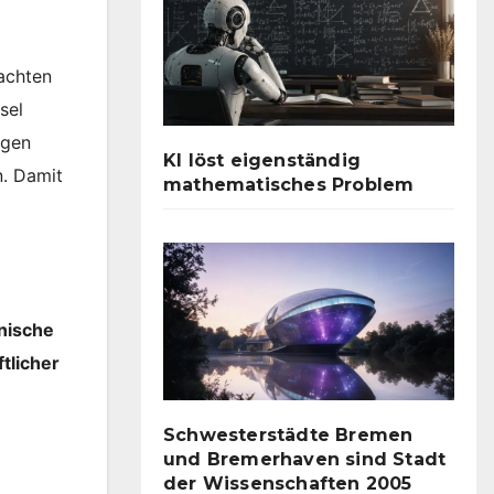
eachten
usel
igen
KI löst eigenständig
. Damit
mathematisches Problem
nische
tlicher
Schwesterstädte Bremen
und Bremerhaven sind Stadt
der Wissenschaften 2005