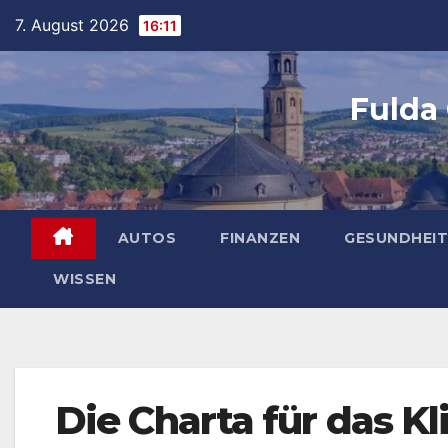
Skip
7. August 2026
16:11
to
content
Fulda
AUTOS
FINANZEN
GESUNDHEIT
WISSEN
Die Charta für das K