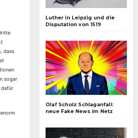
Luther in Leipzig und die
Disputation von 1519
dritte
kt
, dass
et
tionen
n sogar
 dafür
Olaf Scholz Schlaganfall:
neue Fake News im Netz
t enorm