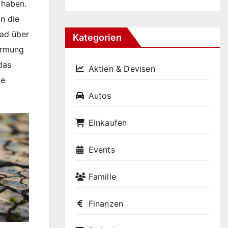
 haben.
n die
rad über
Kategorien
ärmung
das
Aktien & Devisen
ze
Autos
Einkaufen
Events
Familie
Finanzen