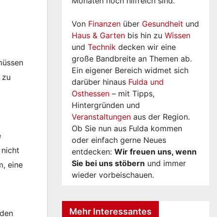
Monaten noch hilfreich sind.
Von
Finanzen
über
Gesundheit
und
Haus & Garten
bis hin zu
Wissen
und
Technik
decken wir eine
große Bandbreite an Themen ab.
müssen
Ein eigener Bereich widmet sich
 zu
darüber hinaus
Fulda und
Osthessen
– mit Tipps,
Hintergründen und
Veranstaltungen
aus der Region.
Ob Sie nun aus Fulda kommen
e
oder einfach gerne Neues
 nicht
entdecken:
Wir freuen uns, wenn
Sie bei uns stöbern
und immer
m, eine
wieder vorbeischauen.
Mehr Interessantes
rden