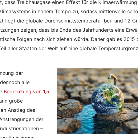
, dass Treibhausgase einen Effekt für die Klimaerwärmung
Klimasystems in hohem Tempo zu, sodass mittlerweile scho
zt liegt die globale Durchschnittstemperatur bei rund 1,2 G
ätzungen zeigen, dass bis Ende des Jahrhunderts eine Erw
stische Folgen nach sich ziehen würde. Daher gab es 2015 
Teil aller Staaten der Welt auf eine globale Temperaturgren
enzung der
 dennoch alle
ne
Begrenzung von 1,5
kann große
den Anstieg des
 Anstrengungen der
Industrienationen –
sten Emissionen