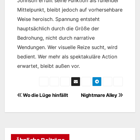
Johnson erfüllt seine Funktion als ruhender
Mittelpunkt, bleibt jedoch auf vorhersehbare
Weise heroisch. Spannung entsteht
hauptsächlich durch die Größe der
Bedrohung, nicht durch narrative
Wendungen. Wer visuelle Reize sucht, wird
bedient. Wer mehr als spektakuläre Action
erwartet, bleibt außen vor.
Beitragsnavigation
Wo die Lüge hinfällt
Nightmare Alley