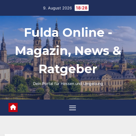
Skip
18:28
9. August 2026
to
content
Fulda Online -
Magazin, News &
Ratgeber
Dein Portal für Hessen und Umgebung