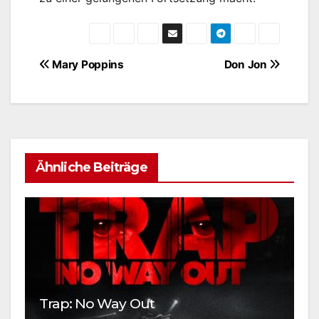
Beitragsnavigation
Mary Poppins
Don Jon
Ähnliche Beiträge
G
Trap: No Way Out
W