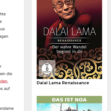
hte
e
aus
lagen
r
nen die
nden
,
Dalai Lama Renaissance
es auf
hendame