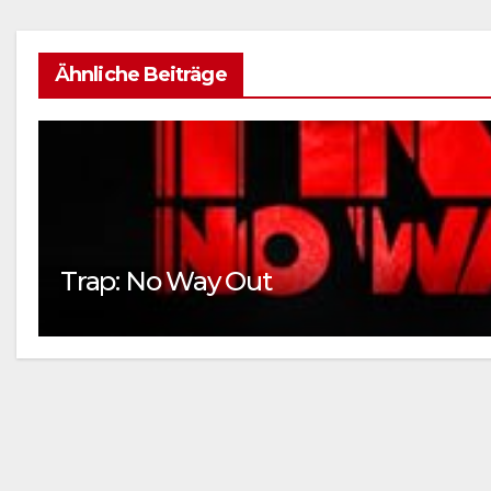
Ähnliche Beiträge
Trap: No Way Out