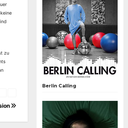
auer
 keine
ind
st zu
hts
an
Berlin Calling
ssion