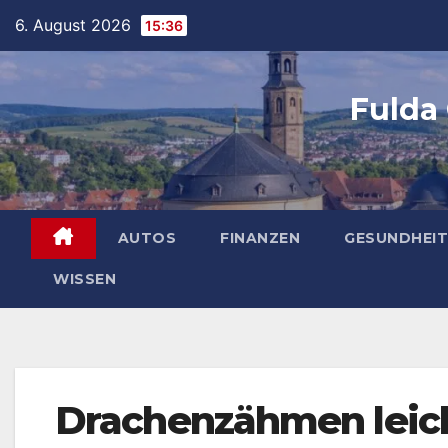
Skip
6. August 2026
15:36
to
content
Fulda
AUTOS
FINANZEN
GESUNDHEIT
WISSEN
Drachenzähmen leic