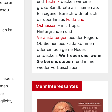
und
Technik
decken wir eine
eiterer
große Bandbreite an Themen ab.
unsou
Ein eigener Bereich widmet sich
darüber hinaus
Fulda und
Osthessen
– mit Tipps,
ich ist
Hintergründen und
Veranstaltungen
aus der Region.
Ob Sie nun aus Fulda kommen
oder einfach gerne Neues
entdecken:
Wir freuen uns, wenn
Sie bei uns stöbern
und immer
wieder vorbeischauen.
r leben.
mmen.
Mehr Interessantes
sel
glicht,