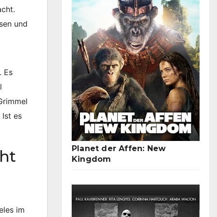
cht.
ssen und
. Es
l
 Grimmel
 Ist es
Planet der Affen: New
ht
Kingdom
eles im