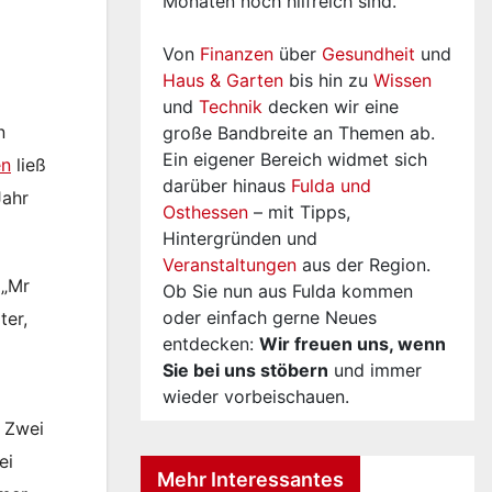
Monaten noch hilfreich sind.
Von
Finanzen
über
Gesundheit
und
Haus & Garten
bis hin zu
Wissen
und
Technik
decken wir eine
n
große Bandbreite an Themen ab.
Ein eigener Bereich widmet sich
en
ließ
darüber hinaus
Fulda und
Jahr
Osthessen
– mit Tipps,
Hintergründen und
Veranstaltungen
aus der Region.
 „Mr
Ob Sie nun aus Fulda kommen
oder einfach gerne Neues
ter,
entdecken:
Wir freuen uns, wenn
Sie bei uns stöbern
und immer
wieder vorbeischauen.
. Zwei
ei
Mehr Interessantes