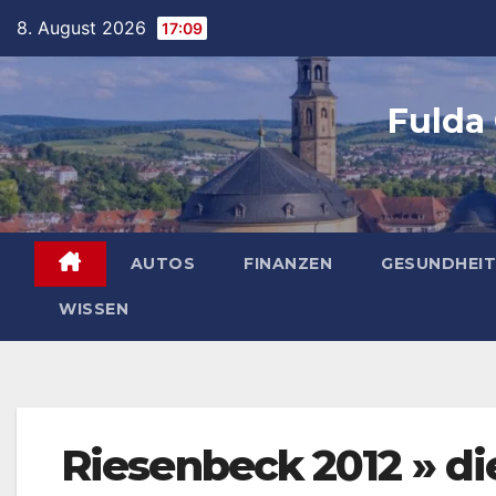
Skip
8. August 2026
17:09
to
content
Fulda
AUTOS
FINANZEN
GESUNDHEIT
WISSEN
Riesenbeck 2012 » di