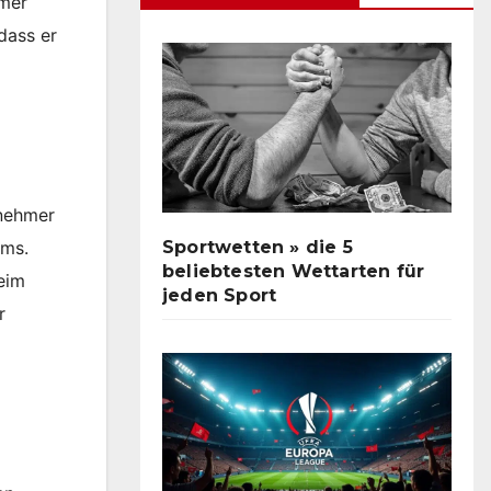
hmer
dass er
lnehmer
Sportwetten » die 5
ams.
beliebtesten Wettarten für
beim
jeden Sport
r