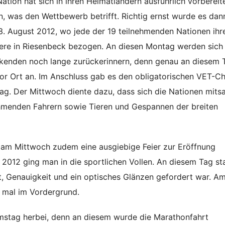
ation hat sich in ihren Heimatländern ausführlich vorbereit
, was den Wettbewerb betrifft. Richtig ernst wurde es dan
. August 2012, wo jede der 19 teilnehmenden Nationen ihr
ere in Riesenbeck bezogen. An diesen Montag werden sich 
kenden noch lange zurückerinnern, denn genau an diesem T
vor Ort an. Im Anschluss gab es den obligatorischen VET-
ag. Der Mittwoch diente dazu, dass sich die Nationen mits
hmenden Fahrern sowie Tieren und Gespannen der breiten
am Mittwoch zudem eine ausgiebige Feier zur Eröffnung
t 2012 ging man in die sportlichen Vollen. An diesem Tag s
, Genauigkeit und ein optisches Glänzen gefordert war. Am
 mal im Vordergrund.
mstag herbei, denn an diesem wurde die Marathonfahrt