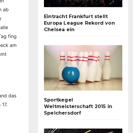
en
n ab
Eintracht Frankfurt stellt
e
Europa League Rekord von
alle
Chelsea ein
ag fing
Check am
amt
tand das
Sportkegel
 17.
Weltmeisterschaft 2015 in
Speichersdorf