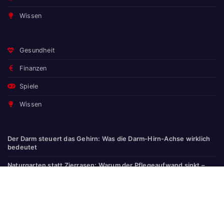
Wissen
Gesundheit
Finanzen
Spiele
Wissen
Der Darm steuert das Gehirn: Was die Darm-Hirn-Achse wirklich
bedeutet
Naturgarten statt Zierrasen: Warum der Pflegeaufwand sinkt –
und Vögel, Bienen und Schmetterlinge kommen
Natürlich erfrischt: Wasser mit Geschmack durch Früchte,
Kräuter & Tee
E-Learning-Angebote und Weiterbildungen für Hessen