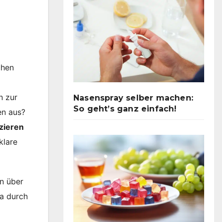
chen
n zur
Nasenspray selber machen:
So geht’s ganz einfach!
en aus?
izieren
klare
en über
wa durch