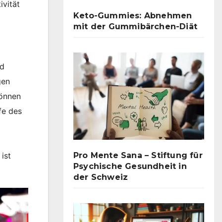
ivität
Keto-Gummies: Abnehmen
mit der Gummibärchen-Diät
nd
gen
önnen
fe des
Pro Mente Sana – Stiftung für
ist
Psychische Gesundheit in
der Schweiz