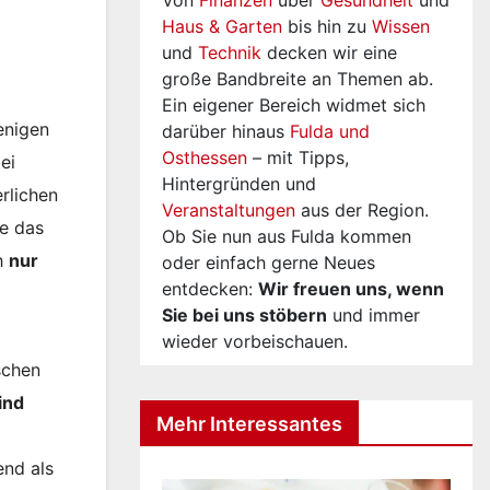
Von
Finanzen
über
Gesundheit
und
Haus & Garten
bis hin zu
Wissen
und
Technik
decken wir eine
große Bandbreite an Themen ab.
Ein eigener Bereich widmet sich
enigen
darüber hinaus
Fulda und
Osthessen
– mit Tipps,
ei
Hintergründen und
rlichen
Veranstaltungen
aus der Region.
e das
Ob Sie nun aus Fulda kommen
ch
nur
oder einfach gerne Neues
entdecken:
Wir freuen uns, wenn
Sie bei uns stöbern
und immer
wieder vorbeischauen.
schen
ind
Mehr Interessantes
end als